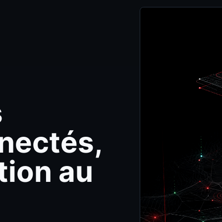
s
nectés,
tion au