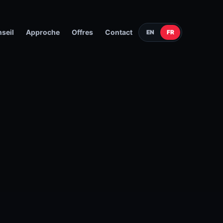
seil
Approche
Offres
Contact
EN
FR